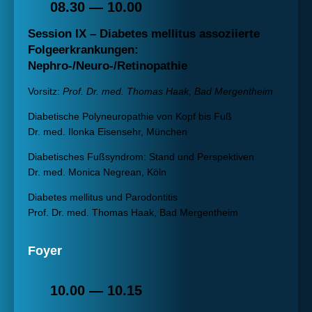
08.30 — 10.00
Session IX – Diabetes mellitus assoziierte
Folgeerkrankungen:
Nephro-/Neuro-/Retinopathie
Vorsitz:
Prof. Dr. med. Thomas Haak, Bad Mergentheim
Diabetische Polyneuropathie von Kopf bis Fuß
Dr. med. Ilonka Eisensehr, München
Diabetisches Fußsyndrom: Stand und Perspektiven
Dr. med. Monica Negrean, Köln
Diabetes mellitus und Parodontitis
Prof. Dr. med. Thomas Haak, Bad Mergentheim
Foyer
10.00 — 10.15