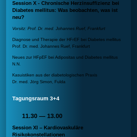
Session X - Chronische Herzinsuffizienz bei
Diabetes mellitus: Was beobachten, was ist
neu?
Vorsitz: Prof. Dr. med. Johannes Ruef, Frankfurt
Diagnose und Therapie der HFrEF bei Diabetes mellitus
Prof. Dr. med. Johannes Ruef, Frankfurt
Neues zur HFpEF bei Adipositas und Diabetes mellitus
N.N.
Kasuistiken aus der diabetologischen Praxis
Dr. med. Jörg Simon, Fulda
Tagungsraum 3+4
11.30 — 13.00
Session XI – Kardiovaskuläre
Risikokonstellationen