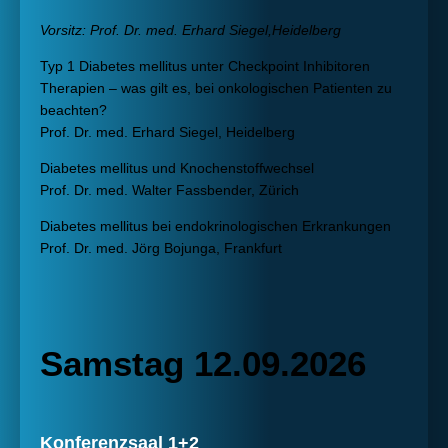
Vorsitz: Prof. Dr. med. Erhard Siegel,Heidelberg
Typ 1 Diabetes mellitus unter Checkpoint Inhibitoren
Therapien – was gilt es, bei onkologischen Patienten zu
beachten?
Prof. Dr. med. Erhard Siegel, Heidelberg
Diabetes mellitus und Knochenstoffwechsel
Prof. Dr. med. Walter Fassbender, Zürich
Diabetes mellitus bei endokrinologischen Erkrankungen
Prof. Dr. med. Jörg Bojunga, Frankfurt
Samstag 12.09.2026
Konferenzsaal 1+2