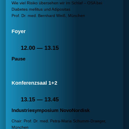
Wie viel Risiko übersehen wir im Schlaf – OSA bei
Diabetes mellitus und Adipositas
Prof. Dr. med. Bernhard Weiß, München
Foyer
12.00 — 13.15
Pause
Konferenzsaal 1+2
13.15 — 13.45
Industriesymposium NovoNordisk
Chair: Prof. Dr. med. Petra-Maria Schumm-Draeger,
München