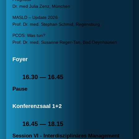
Dr. med Julia Zenz, München
MASLD – Update 2026
Prof. Dr. med. Stephan Schmid, Regensburg
PCOS: Was tun?
Prof. Dr. med. Susanne Reger-Tan, Bad Oeynhausen
Foyer
16.30 — 16.45
Pause
Konferenzsaal 1+2
16.45 — 18.15
Session VI - Interdisziplinäres Management