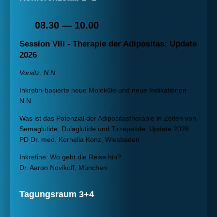
08.30 — 10.00
Session VIII - Therapie der Adipositas: Update
2026
Vorsitz: N.N.
Inkretin-basierte neue Moleküle und neue Indikationen
N.N.
Was ist das Potenzial der Adipositastherapie in Zeiten von
Semaglutide, Dulaglutide und Tirzepatide: Update 2026
PD Dr. med. Kornelia Konz, Wiesbaden
Inkretine: Wo geht die Reise hin?
Dr. Aaron Novikoff, München
Tagungsraum 3+4