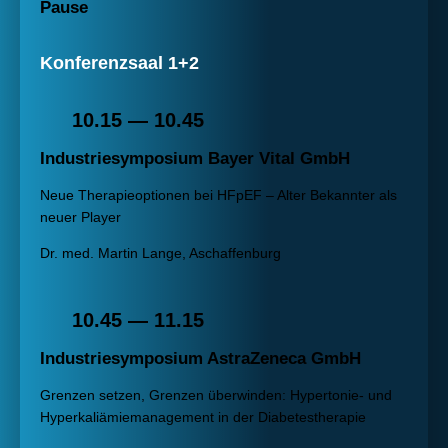
Pause
Konferenzsaal 1+2
10.15 — 10.45
Industriesymposium Bayer Vital GmbH
Neue Therapieoptionen bei HFpEF – Alter Bekannter als
neuer Player
Dr. med. Martin Lange, Aschaffenburg
10.45 — 11.15
Industriesymposium AstraZeneca GmbH
Grenzen setzen, Grenzen überwinden: Hypertonie- und
Hyperkaliämiemanagement in der Diabetestherapie