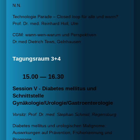
N.N.
Technologie Parade – Closed loop für alle und wann?
Prof. Dr. med. Reinhard Holl, Ulm
CGM: wann-wen-warum und Perspektiven
Dr.med Dietrich Tews, Gelnhausen
Tagungsraum 3+4
15.00 — 16.30
Session V - Diabetes mellitus und
Schnittstelle
Gynäkologie/Urologie/Gastroenterologie
Vorsitz: Prof. Dr. med. Stephan Schmid, Regensburg
Diabetes mellitus und urologischen Malignome:
Auswirkungen auf Prävention, Früherkennung und
Prognose