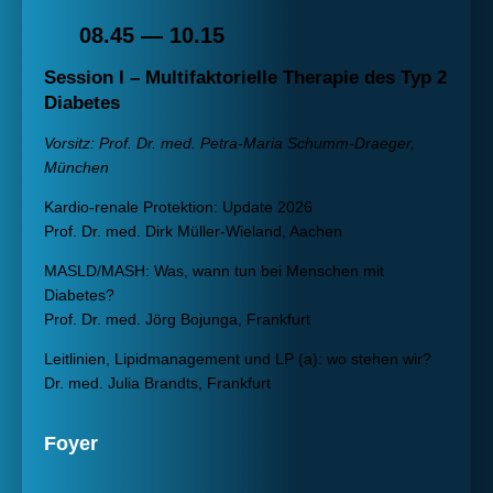
08.45 — 10.15
Session I – Multifaktorielle Therapie des Typ 2
Diabetes
Vorsitz: Prof. Dr. med. Petra-Maria Schumm-Draeger,
München
Kardio-renale Protektion: Update 2026
Prof. Dr. med. Dirk Müller-Wieland, Aachen
MASLD/MASH: Was, wann tun bei Menschen mit
Diabetes?
Prof. Dr. med. Jörg Bojunga, Frankfurt
Leitlinien, Lipidmanagement und LP (a): wo stehen wir?
Dr. med. Julia Brandts, Frankfurt
Foyer