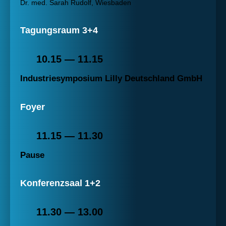
Dr. med. Sarah Rudolf, Wiesbaden
Tagungsraum 3+4
10.15 — 11.15
Industriesymposium Lilly Deutschland GmbH
Foyer
11.15 — 11.30
Pause
Konferenzsaal 1+2
11.30 — 13.00