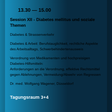
13.30 — 15.00
Session XII - Diabetes mellitus und soziale
Themen
Diabetes & Strassenverkehr
Diabetes & Arbeit: Berufstauglichkeit, rechtliche Aspekte
des Arbeitsalltags, Schwerbehindertenausweis
Verordnung von Medikamenten und hochpreisigen
Diabetes-Hilfsmitteln:
Anforderungen an die Verordnung, effektive Rechtsmittel
gegen Ablehnungen, Vermeidung/Abwehr von Regressen
Dr. med. Wolfgang Wagener, Düsseldorf
Tagungsraum 3+4