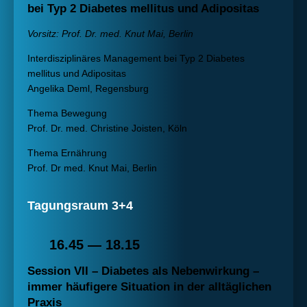
bei Typ 2 Diabetes mellitus und Adipositas
Vorsitz: Prof. Dr. med. Knut Mai, Berlin
Interdisziplinäres Management bei Typ 2 Diabetes
mellitus und Adipositas
Angelika Deml, Regensburg
Thema Bewegung
Prof. Dr. med. Christine Joisten, Köln
Thema Ernährung
Prof. Dr med. Knut Mai, Berlin
Tagungsraum 3+4
16.45 — 18.15
Session VII – Diabetes als Nebenwirkung –
immer häufigere Situation in der alltäglichen
Praxis