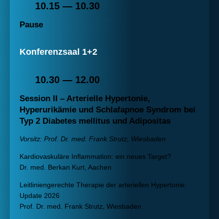
10.15 — 10.30
Pause
Konferenzsaal 1+2
10.30 — 12.00
Session II – Arterielle Hypertonie,
Hyperurikämie und Schlafapnoe Syndrom bei
Typ 2 Diabetes mellitus und Adipositas
Vorsitz: Prof. Dr. med. Frank Strutz, Wiesbaden
Kardiovaskuläre Inflammation: ein neues Target?
Dr. med. Berkan Kurt, Aachen
Leitliniengerechte Therapie der arteriellen Hypertonie:
Update 2026
Prof. Dr. med. Frank Strutz, Wiesbaden