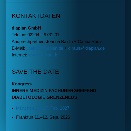
KONTAKTDATEN
diaplan
GmbH
Telefon: 02204 – 9731-01
Ansprechpartner: Joanna Baldin + Carina Rauls
E-Mail:
j.baldin@diaplan.de
+
c.rauls@diaplan.de
Internet:
www.diaplan.de
SAVE THE DATE
Kongress
INNERE MEDIZIN FACHÜBERGREIFEND
DIABETOLOGIE GRENZENLOS
München 26.–27. Feb. 2027
Frankfurt 11.–12. Sept. 2026