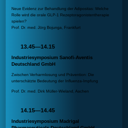
Neue Evidenz zur Behandlung der Adipositas: Welche
Rolle wird die orale GLP-1 Rezeptoragonistentherapie
spielen?
Prof. Dr. med. Jörg Bojunga, Frankfurt
13.45—14.15
Industriesymposium Sanofi-Aventis
Deutschland GmbH
Zwischen Verharmlosung und Prävention: Die
unterschätzte Bedeutung der Influenza-Impfung
Prof. Dr. med. Dirk Müller-Wieland, Aachen
14.15—14.45
Industriesymposium Madrigal
Pharmaceuticals Deutschland GmbH