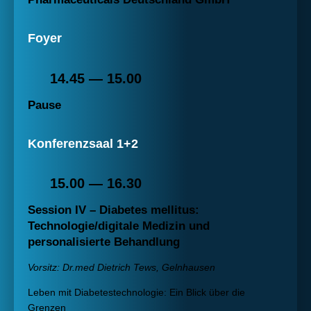
Foyer
14.45 — 15.00
Pause
Konferenzsaal 1+2
15.00 — 16.30
Session IV – Diabetes mellitus:
Technologie/digitale Medizin und
personalisierte Behandlung
Vorsitz: Dr.med Dietrich Tews, Gelnhausen
Leben mit Diabetestechnologie: Ein Blick über die
Grenzen