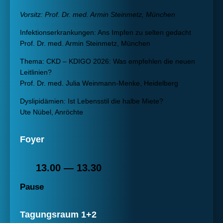
Vorsitz: Prof. Dr. med. Armin Steinmetz, München
Infektionserkrankungen: Ans Impfen zu selten gedacht
Prof. Dr. med. Armin Steinmetz, München
Thema: CKD – KDIGO 2026: Was empfehlen die neuen
Leitlinien?
Prof. Dr. med. Julia Weinmann-Menke, Heidelberg
Dyslipidämien: Ist Lebensstil die halbe Miete?
Ute Nübel, Anröchte
Foyer
13.00 — 13.30
Pause
Tagungsraum 1+2