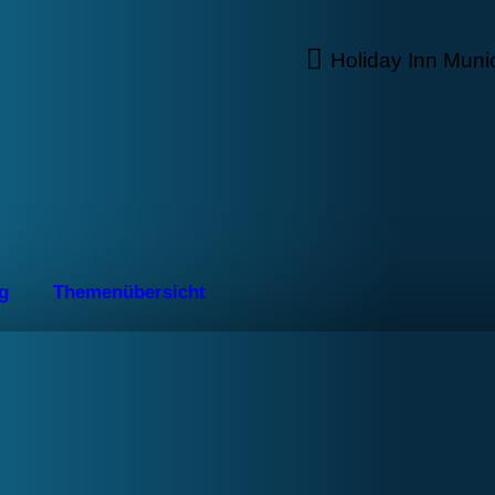
Holiday Inn Muni
ng
Themen­über­sicht